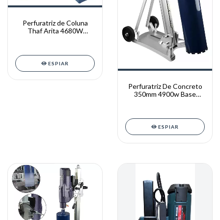
Perfuratriz de Coluna
Thaf Arita 4680W
350mm Azul Turquesa
ESPIAR
Perfuratriz De Concreto
350mm 4900w Base
Ajustável 220v Aika 220v
ESPIAR