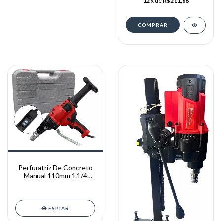
12
x de
R$211,66
Perfuratriz De Concreto
Manual 110mm 1.1/4
220v Bolte
ESPIAR