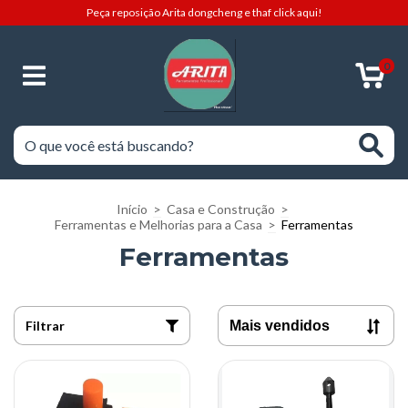
Peça reposição Arita dongcheng e thaf click aqui!
0
Início
>
Casa e Construção
>
Ferramentas e Melhorias para a Casa
>
Ferramentas
Ferramentas
Filtrar