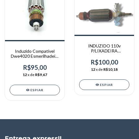
INDUZIDO 110v
P/LIXADEIRA
Induzido Compatível
LAV1407/DIV ORIGINAL
Dwe4020 Esmerilhadeira
VONDER
B2 Tipo1 220v T10
R$100,00
R$95,00
12
x de
R$10,18
12
x de
R$9,67
ESPIAR
ESPIAR
Entrega express!!