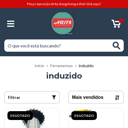
Peça reposição Arita dongcheng e thaf click aqui!
0
Início
>
Ferramentas
>
induzido
induzido
Filtrar
ESGOTADO
ESGOTADO