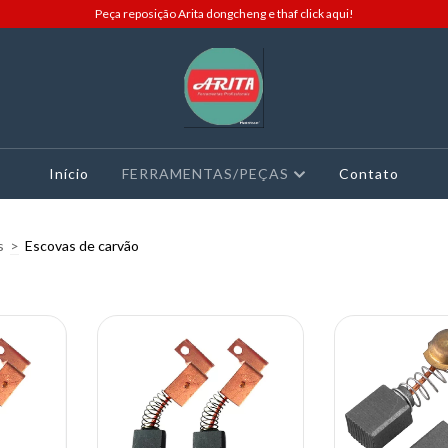
Peça reposição Arita dongcheng e thaf click aqui!
Início
FERRAMENTAS/PEÇAS
Contato
s
>
Escovas de carvão