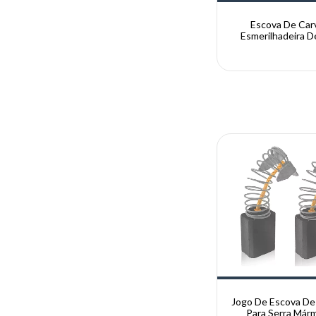
Escova De Car
Esmerilhadeira D
G730 Tc10
Jogo De Escova De
Para Serra Már