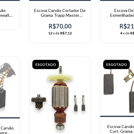
vão
Escova Carvão Cortador De
Escova De
ewalt
Grama Trapp Master
Esmerilhadei
500/600w
G730 
R$70,00
R$21
12
x de
R$7,12
4
x de
R$
ESGOTADO
ESGOTADO
Escova Carvão
 Carvão
Cort. Grama 
more