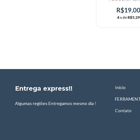
Metabo Tc-4
R$19,0
4
x de
R$5,29
Entrega express!!
Início
FERRAMENT
Algumas regiões Entregamos mesmo dia !
Contato