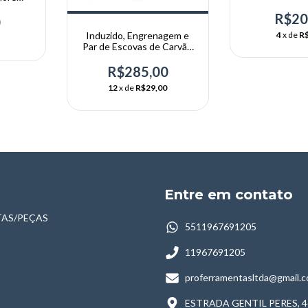
Trapp (
1
R$20
0
Induzido, Engrenagem e
4
x de
R$
Par de Escovas de Carvão
para Perfuratriz 110 Arita
R$285,00
12
x de
R$29,00
Entre em contato
AS/PEÇAS
5511967691205
11967691205
proferramentasltda@gmail.
ESTRADA GENTIL PERES, 4