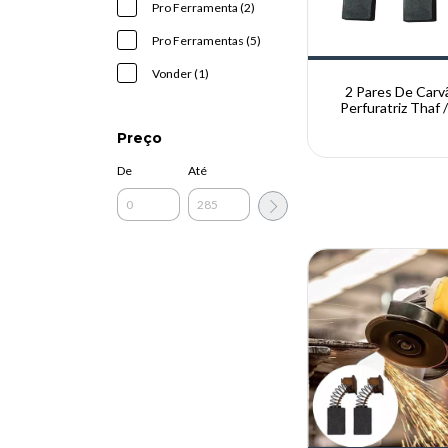
Pro Ferramenta (2)
Pro Ferramentas (5)
Vonder (1)
2 Pares De Carv
Perfuratriz Thaf /
200mm
Preço
De
Até