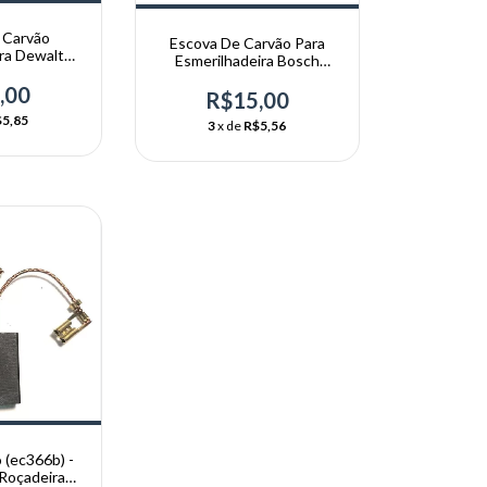
 Carvão
Escova De Carvão Para
ra Dewalt
Esmerilhadeira Bosch
Tc10
1551.3
,00
R$15,00
5,85
3
x de
R$5,56
 (ec366b) -
Roçadeira