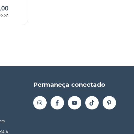
1000w)
,00
5,57
Permaneça conectado
com
64 A