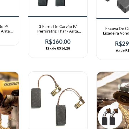
ão P/
3 Pares De Carvão P/
Escova De Ca
 Arita
Perfuratriz Thaf / Arita
Lixadeira Von
200mm
Dwt La
R$160,00
R$29
12
x de
R$16,28
6
x de
R$