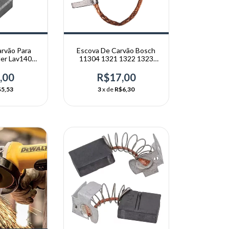
Escova De Carvão Bosch
rvão Para
11304 1321 1322 1323
der Lav1407
1326 1331
d1407
R$17,00
,00
3
x de
R$6,30
5,53