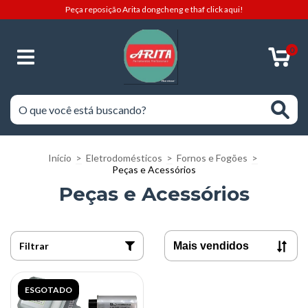
Peça reposição Arita dongcheng e thaf click aqui!
0
Início
>
Eletrodomésticos
>
Fornos e Fogões
>
Peças e Acessórios
Peças e Acessórios
Filtrar
ESGOTADO