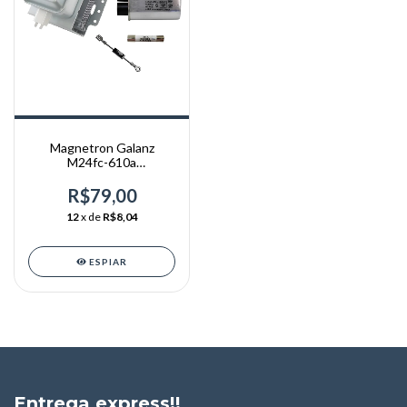
Magnetron Galanz
M24fc-610a
Capacitor+diodo+usado
Original
R$79,00
12
x de
R$8,04
ESPIAR
Entrega express!!