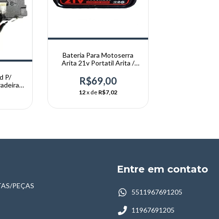
Bateria Para Motoserra
Arita 21v Portatil Arita /
U.s.k
d P/
R$69,00
adeira
12
x de
R$7,02
12v
Entre em contato
AS/PEÇAS
5511967691205
11967691205