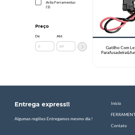
Arita Ferramentas
(1)
Preço
De
Até
Gatilho Com Le
Parafusadeira&fur
Thaf E Arita 
Entrega express!!
Início
FERRAMENT
Algumas regiões Entregamos mesmo dia !
Contato