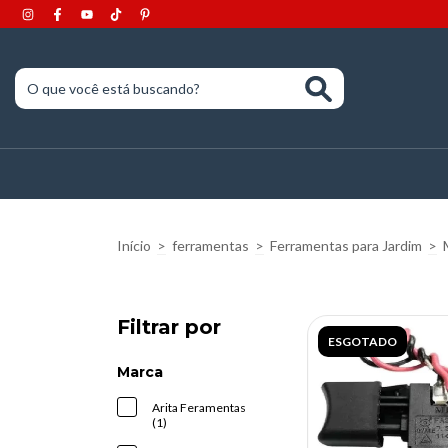
Início
>
ferramentas
>
Ferramentas para Jardim
>
Filtrar por
ESGOTADO
Marca
Arita Feramentas
(1)