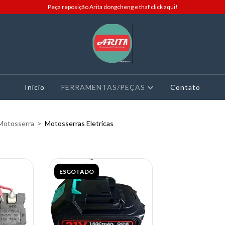
Peça reposição Arita dongcheng e thaf click aqui!
Início
FERRAMENTAS/PEÇAS
Contato
Motosserra
>
Motosserras Eletricas
ESGOTADO