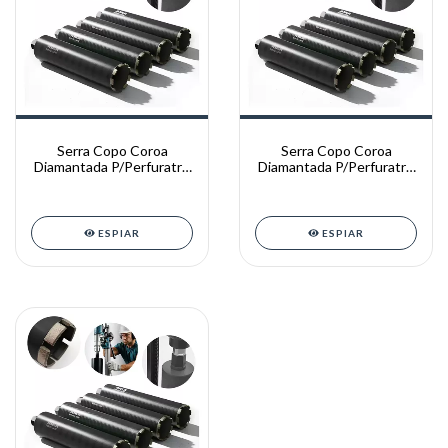
Serra Copo Coroa
Serra Copo Coroa
Diamantada P/Perfuratriz
Diamantada P/Perfuratriz
TEMOS 32*450 A
TEMOS 52*370 A
200*450MM ( ROSCA 1
200*370MM ROSCA 1
1/4 )
1/4
ESPIAR
ESPIAR