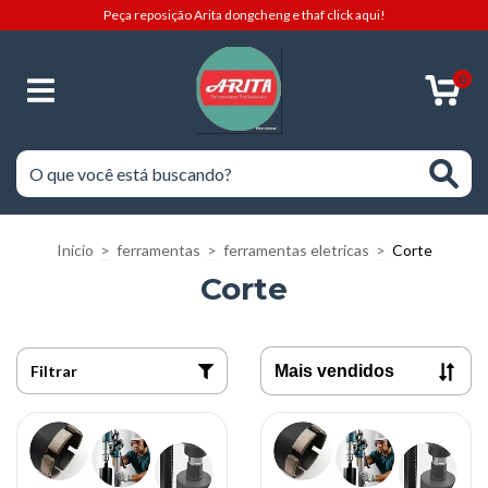
Peça reposição Arita dongcheng e thaf click aqui!
0
Início
>
ferramentas
>
ferramentas eletricas
>
Corte
Corte
Filtrar