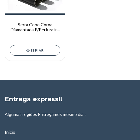
Serra Copo Coroa
Diamantada P/Perfuratriz
TEMOS 52*370 A
200*370MM ( ROSCA
M22 )
ESPIAR
Entrega express!!
Algumas regiões Entregamos mesmo dia !
Início