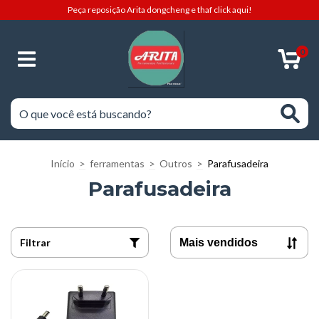
Peça reposição Arita dongcheng e thaf click aqui!
0
Início
>
ferramentas
>
Outros
>
Parafusadeira
Parafusadeira
Filtrar