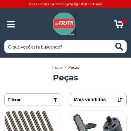
Peça reposição Arita dongcheng e thaf click aqui!
0
Início
>
Peças
Peças
Filtrar