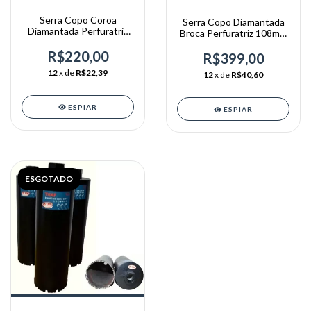
Serra Copo Coroa
Serra Copo Diamantada
Diamantada Perfuratriz
Broca Perfuratriz 108mm
83 X 370mm R 1,1/4
X 370mm 1.1/4
R$220,00
R$399,00
12
x de
R$22,39
12
x de
R$40,60
ESPIAR
ESPIAR
ESGOTADO