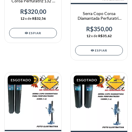
Coroa Perfuratriz 132 X
370mm R 1.1/4
R$320,00
Serra Copo Coroa
Diamantada Perfuratriz
12
x de
R$32,56
83 X 370mm R 1,1/4
R$350,00
ESPIAR
12
x de
R$35,62
ESPIAR
ESGOTADO
ESGOTADO