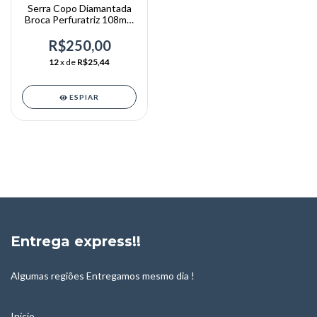
Serra Copo Diamantada
Broca Perfuratriz 108mm
X 370mm 1.1/4
R$250,00
12
x de
R$25,44
ESPIAR
Entrega express!!
Algumas regiões Entregamos mesmo dia !
Início