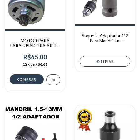
Soquete Adaptador 1\2
Para Mandril Em
MOTOR PARA
Parafusadeira Impacto.
PARAFUSADEIRA ARITA
21V
R$65,00
ESPIAR
12
x de
R$6,61