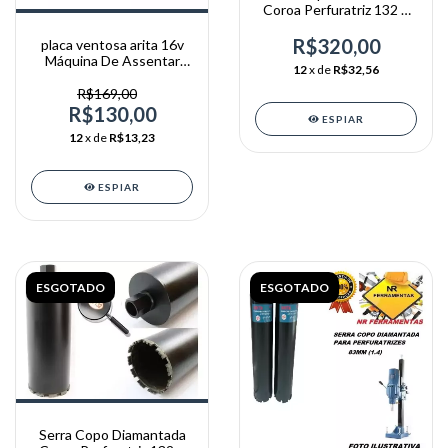
Coroa Perfuratriz 132 X
370mm R 1.1/4
R$320,00
placa ventosa arita 16v
Máquina De Assentar
12
x de
R$32,56
Pisos Arita
R$169,00
R$130,00
ESPIAR
12
x de
R$13,23
ESPIAR
ESGOTADO
ESGOTADO
Serra Copo Diamantada