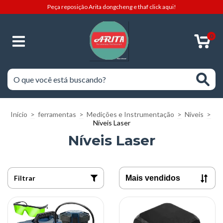
Peça reposição Arita dongcheng e thaf click aqui!
0
Início
>
ferramentas
>
Medições e Instrumentação
>
Níveis
>
Níveis Laser
Níveis Laser
Filtrar