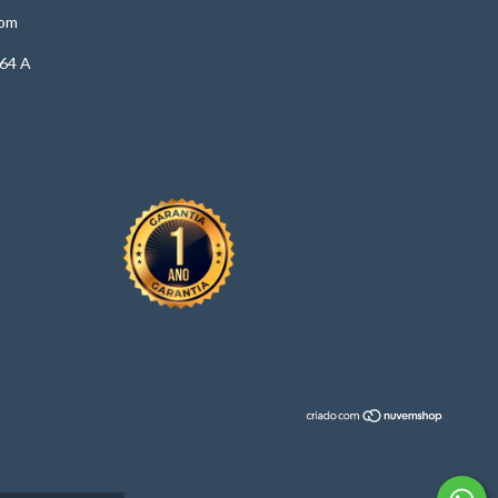
com
64 A