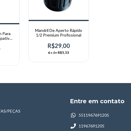
Mandril De Aperto Rápido
m Para
1/2 Premium Profissional
patível
lo
R$29,00
0
6
x de
R$5,53
Entre em contato
AS/PEÇAS
5511967691205
11967691205