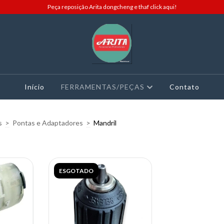
Peça reposição Arita dongcheng e thaf click aqui!
Início
FERRAMENTAS/PEÇAS
Contato
s
>
Pontas e Adaptadores
>
Mandril
ESGOTADO