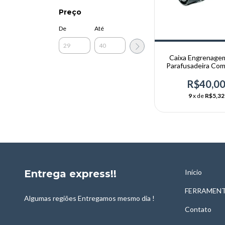
Preço
De
Até
Caixa Engrenage
Parafusadeira Com
Vários Mode
R$40,0
9
x de
R$5,32
Entrega express!!
Início
FERRAMENT
Algumas regiões Entregamos mesmo dia !
Contato