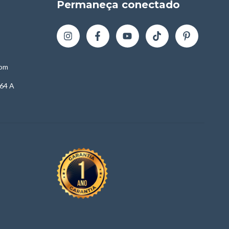
Permaneça conectado
com
64 A