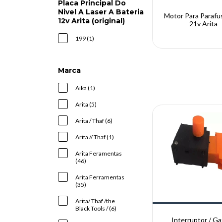
Placa Principal Do
Nivel A Laser A Bateria
Motor Para Parafu
12v Arita (original)
21v Arita
199 (1)
Marca
Aika (1)
Arita (5)
Arita / Thaf (6)
Arita // Thaf (1)
Arita Feramentas
(46)
Arita Ferramentas
(35)
Arita/ Thaf /the
Black Tools / (6)
Interruptor / Ga