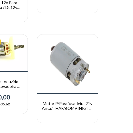
a 12v Para
MODELO ANTIGO
a / Dc12v
 ARITA
o Induzido
scovadeira De
ng Dsn 100
0,00
Motor P/Parafusadeira 21v
35,62
Arita/THAF/BOMVINK/THE
BLACK TOOLS