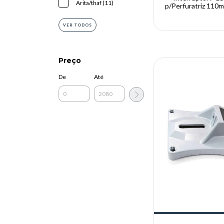
Arita/thaf (11)
p/Perfuratriz 110
Th110 e Arit
VER TODOS
Preço
De
Até