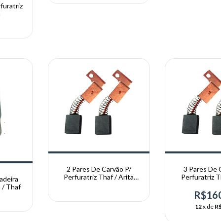
furatriz
m
2 Pares De Carvão P/
3 Pares De 
Perfuratriz Thaf / Arita
Perfuratriz T
adeira
200mm
200
 / Thaf
R$16
12
x de
R$