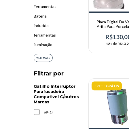
Ferramentas
Bateria
Placa Digital Da 
induzido
Arita Para Porcela
Vibrador
ferramentas
R$130,0
12
x de
R$13,2
iluminação
VER MAIS
Filtrar por
FRETE GRÁTIS
Gatilho Interruptor
Parafusadeira
Compativel C/outros
Marcas
69 (1)