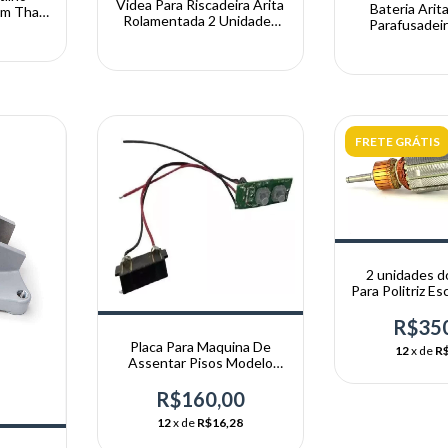
Videa Para Riscadeira Arita
Bateria Arit
mm Thaf
Rolamentada 2 Unidades
Parafusadeir
a
Promoçâo
ORIGINAL
FRETE GRÁTIS
2 unidades d
Para Politriz E
Inox Dongche
R$35
Placa Para Maquina De
12
x de
R$
Assentar Pisos Modelo
Novo Arita
R$160,00
12
x de
R$16,28