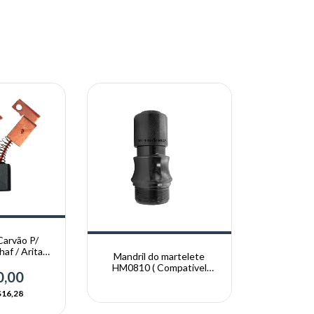
Carvão P/
haf / Arita
Mandril do martelete
mm
HM0810 ( Compativel
0,00
c/modelos 0810 )
16,28