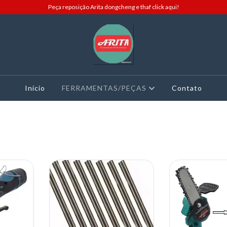
Peça reposição Arita dongcheng e thaf click aqui!
Início
FERRAMENTAS/PEÇAS
Contato