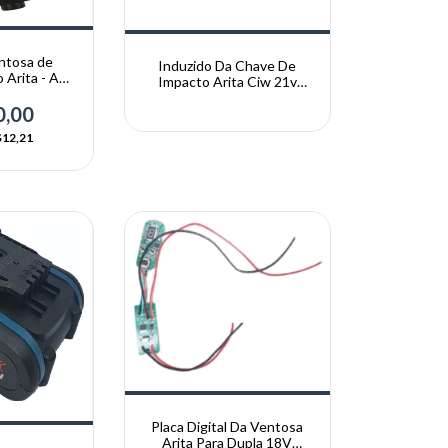
ntosa de
Induzido Da Chave De
 Arita - AR-
Impacto Arita Ciw 21v
01
THAF DC21
0,00
12,21
Placa Digital Da Ventosa
Arita Para Dupla 18V