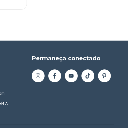
Permaneça conectado
com
64 A