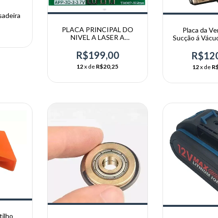
sadeira
PLACA PRINCIPAL DO
Placa da Ve
NIVEL A LASER A
Sucção á Vácuo
BATERIA 12V ARITA
XP0
(ORIGINAL)
R$199,00
R$12
12
x de
R$20,25
12
x de
R$
tilho