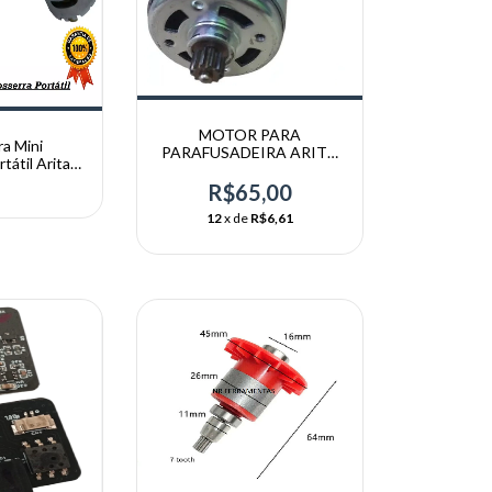
MOTOR PARA
a Mini
PARAFUSADEIRA ARITA
átil Arita -
21V
1v
R$65,00
12
x de
R$6,61