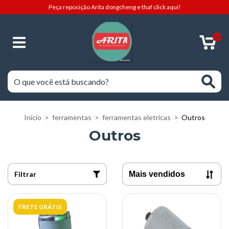
Peça reposição Arita dongcheng e thaf click aqui!
0
Início
>
ferramentas
>
ferramentas eletricas
>
Outros
Outros
Filtrar
FRETE GRÁTIS