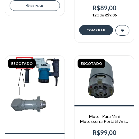
130 Perfuratriz- 220v
ESPIAR
R$89,00
12
x de
R$9,06
ESGOTADO
ESGOTADO
Motor Para Mini
Motosserra Portátil Arita
- Dc 21v
R$99,00