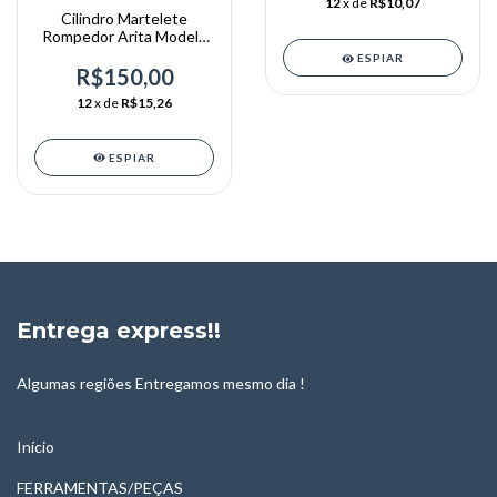
12
x de
R$10,07
Cilindro Martelete
Rompedor Arita Modelo
Ar-1045 original
ESPIAR
R$150,00
12
x de
R$15,26
ESPIAR
Entrega express!!
Algumas regiões Entregamos mesmo dia !
Início
FERRAMENTAS/PEÇAS