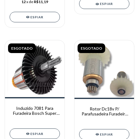
12
x de
R$11,19
ESPIAR
ESPIAR
ESGOTADO
ESGOTADO
Induzido 7081 Para
Rotor Dc18v P/
Furadeira Bosch Super
Parafusadeira Furadeira
Hobby 113-c 220v
ARITA ( ORIGINAL )
ESPIAR
ESPIAR