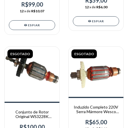
R$59,00
R$99,00
12
x de
R$6,00
12
x de
R$10,07
ESPIAR
ESPIAR
ESGOTADO
ESGOTADO
Induzido Completo 220V
Serra Mármore Wesco
Conjunto de Rotor
WS3905 ORIGINAL
Original WS3228K
Martelete Wesco 28mm
R$65,00
900W
R$100,00