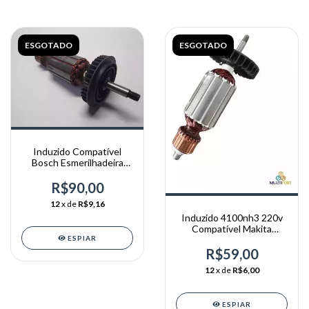
ESGOTADO
ESGOTADO
Induzido Compatível
Bosch Esmerilhadeira
Gws7-125 1800 110v
R$90,00
12
x de
R$9,16
Induzido 4100nh3 220v
Compatível Makita
ESPIAR
Mt410 Mcc400 Mcc401
R$59,00
12
x de
R$6,00
ESPIAR