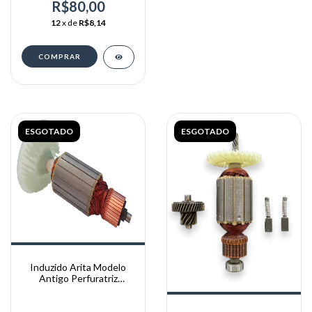
R$80,00
12
x de
R$8,14
ESGOTADO
ESGOTADO
Induzido Arita Modelo
Antigo Perfuratriz
350mm 220v