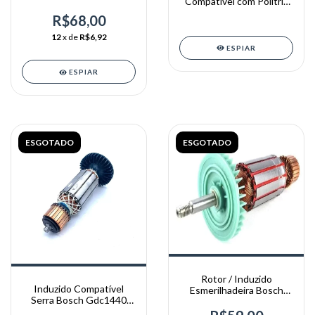
Compatível com Politriz
/ 6640 -220V
PAV1307 Vonder
R$68,00
12
x de
R$6,92
ESPIAR
ESPIAR
ESGOTADO
ESGOTADO
Rotor / Induzido
Induzido Compatível
Esmerilhadeira Bosch
Serra Bosch Gdc1440
Gws12u / 1323 - 110v
Gdc 14-40 E48 127v