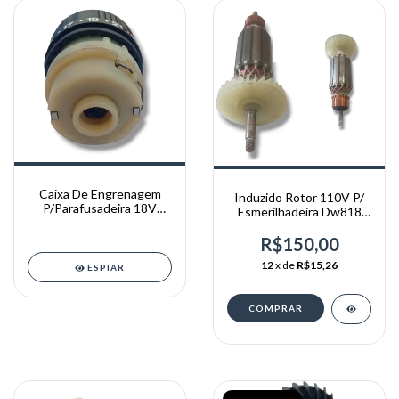
Caixa De Engrenagem
Induzido Rotor 110V P/
P/Parafusadeira 18V
Esmerilhadeira Dw818
Arita ( Original )
Dewalt
R$150,00
12
x de
R$15,26
ESPIAR