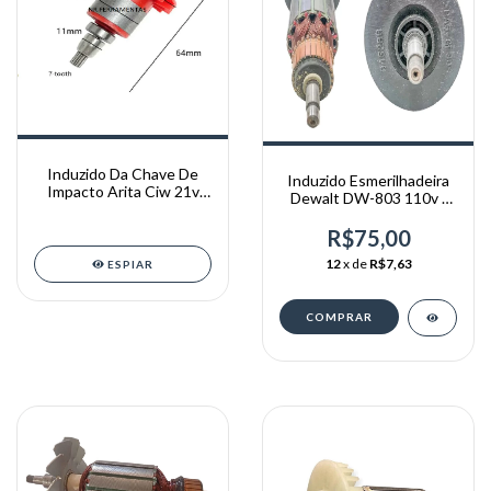
Induzido Da Chave De
Induzido Esmerilhadeira
Impacto Arita Ciw 21v
Dewalt DW-803 110v -
THAF DC21
179x35x55mm
R$75,00
12
x de
R$7,63
ESPIAR