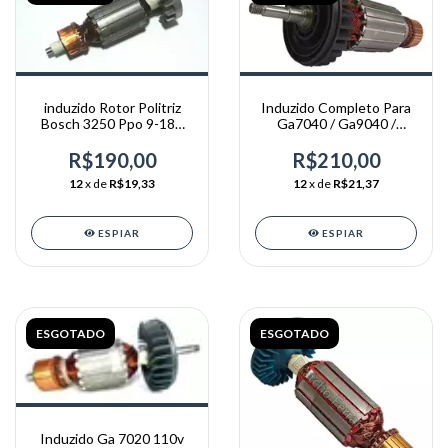
induzido Rotor Politriz
Induzido Completo Para
Bosch 3250 Ppo 9-180
Ga7040 / Ga9040 /
220v
Ga9040s 220v
R$190,00
R$210,00
12
x de
R$19,33
12
x de
R$21,37
ESPIAR
ESPIAR
ESGOTADO
ESGOTADO
Induzido Ga 7020 110v