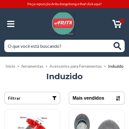
Peça reposição Arita dongcheng e thaf click aqui!
0
Início
>
ferramentas
>
Acessórios para Ferramentas
>
Induzido
Induzido
Filtrar