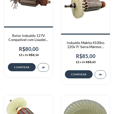
Rotor Induzido 127V
Compatível com Lixadeira
Induzido Makita 4100ns
LAV1407 DIV
220v P/ Serra Mármore
R$80,00
rotor
12
x de
R$8,14
R$85,00
12
x de
R$8,65