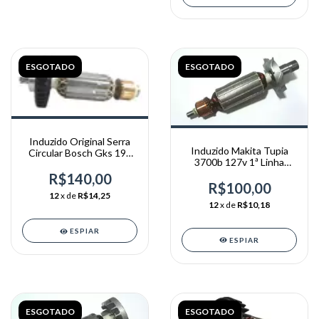
ESGOTADO
ESGOTADO
Induzido Original Serra
Induzido Makita Tupia
Circular Bosch Gks 190
3700b 127v 1ª Linha
220v
Importada
R$140,00
R$100,00
12
x de
R$14,25
12
x de
R$10,18
ESPIAR
ESPIAR
ESGOTADO
ESGOTADO