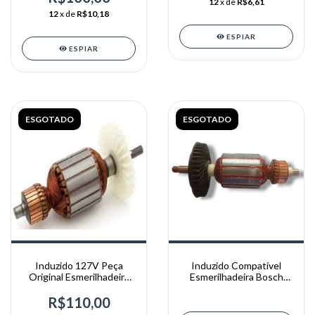
12
x de
R$6,61
12
x de
R$10,18
ESPIAR
ESPIAR
ESGOTADO
ESGOTADO
Induzido 127V Peça
Induzido Compatível
Original Esmerilhadeira
Esmerilhadeira Bosch
Angular 230mm 2350W
1347 Gws 7-115 220v
R$110,00