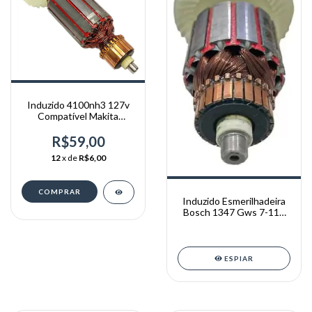
Induzido 4100nh3 127v
Compatível Makita
Mt410 Mcc400 Mcc401
R$59,00
12
x de
R$6,00
Induzido Esmerilhadeira
Bosch 1347 Gws 7-115
110v
ESPIAR