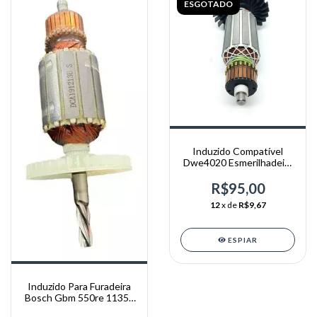
ESGOTADO
Induzido Compatível
Dwe4020 Esmerilhadeira
B2 Tipo1 220v T10
R$95,00
12
x de
R$9,67
ESPIAR
Induzido Para Furadeira
Bosch Gbm 550re 1135 -
220v