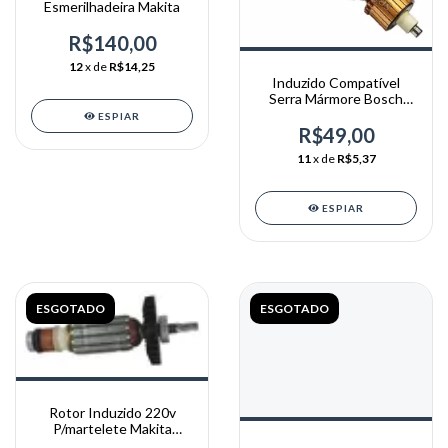
Esmerilhadeira Makita
R$140,00
12
x de
R$14,25
Induzido Compatível
Serra Mármore Bosch
1551.1 - dc34 (220V)
ESPIAR
R$49,00
11
x de
R$5,37
ESPIAR
ESGOTADO
ESGOTADO
Rotor Induzido 220v
P/martelete Makita
Hr2450