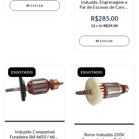
Induzido, Engrenagem e
ESPIAR
Par de Escovas de Carvão
para Perfuratriz 110 Arita
R$285,00
12
x de
R$29,00
ESPIAR
ESGOTADO
ESGOTADO
Induzido Compatível
Rotor Induzido 220V
Furadeira Skil 6650 / 6652