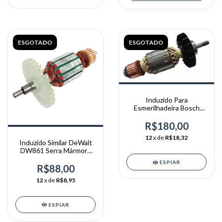
ESGOTADO
ESGOTADO
Induzido Para
Esmerilhadeira Bosch
Gws 22-180 1751 220v
R$180,00
12
x de
R$18,32
Induzido Similar DeWalt
DW861 Serra Mármore
DeWalt 220v
ESPIAR
R$88,00
12
x de
R$8,95
ESPIAR