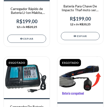
Bateria Para Chave De
Carregador Rápido de
Impacto Thaf moto serra
Bateria Li-Ion Makita,
Arita /Mftools
10.8V, 12V,
R$199,00
R$199,00
12
x de
R$20,25
12
x de
R$20,25
ESPIAR
ESPIAR
ESGOTADO
ESGOTADO
Carregador De Bateria