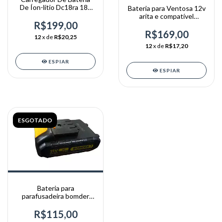
De Íon-lítio Dc18ra 18v
Bateria para Ventosa 12v
Para Makita
arita e compatível
R$199,00
vonder12v
R$169,00
12
x de
R$20,25
12
x de
R$17,20
ESPIAR
ESPIAR
ESGOTADO
Bateria para
parafusadeira bomder
21v
R$115,00