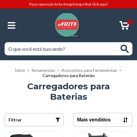
Peça reposição Arita dongcheng e thaf click aqui!
0
Início
>
ferramentas
>
Acessórios para Ferramentas
>
Carregadores para Baterias
Carregadores para
Baterias
Filtrar