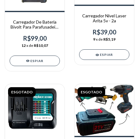
Carregador Nível Laser
Arita 5v - 2a
Carregador De Bateria
Bivolt Para Parafusadeira
R$39,00
Arita - 21v
R$99,00
9
x de
R$5,19
12
x de
R$10,07
ESPIAR
ESPIAR
ESGOTADO
ESGOTADO