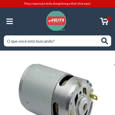
Peça reposição Arita dongcheng e thaf click aqui!
0