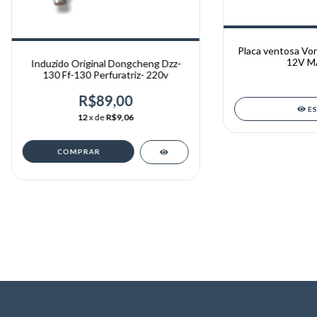
Placa ventosa Von
12V M
Induzido Original Dongcheng Dzz-
130 Ff-130 Perfuratriz- 220v
R$89,00
E
12
x de
R$9,06